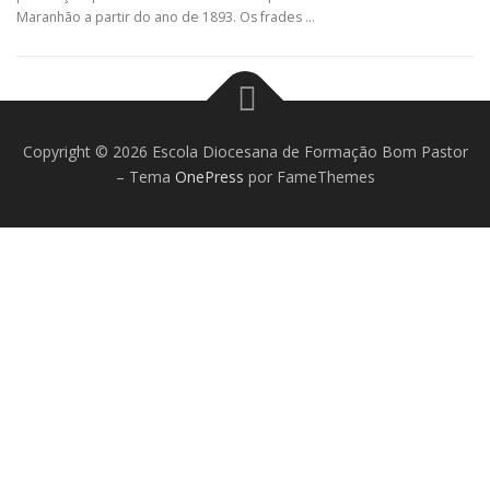
Maranhão a partir do ano de 1893. Os frades …
Copyright © 2026 Escola Diocesana de Formação Bom Pastor
–
Tema
OnePress
por FameThemes