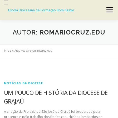
Menu
INÍCIO
FORMAÇÃO DIOCESANA
AUTOR:
ROMARIOCRUZ.EDU
NÚCLEO DIACONAL
NOTÍCIAS
CONTATO
Início
»
Arquivos para romariocruz.edu
AMBIENTE VIRTUAL DE APRENDIZAGEM
NOTÍCIAS DA DIOCESE
UM POUCO DE HISTÓRIA DA DIOCESE DE
GRAJAÚ
A criação da Prelazia de São José de Grajaú foi preparada pela
presença e pelo trabalho dos frades capuchinhos lombardos no