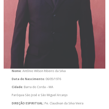
Nome
: Antônio Wilson Ribeiro da Silva
Data de Nascimento
: 06/05/1976
Cidade
: Barra do Corda – MA
Paróquia São José e São Miguel Arcanjo
DIREÇÃO ESPIRITUAL:
Pe. Claudivan da Silva Vieira